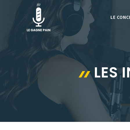
Aller
au
LE CONC
contenu
LES 