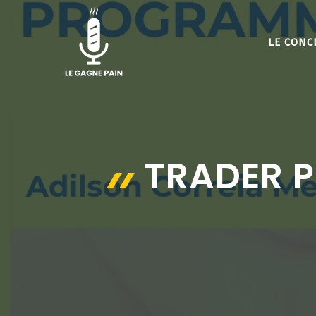
Aller
au
LE CONC
contenu
TRADER 