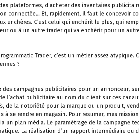
 des plateformes, d’acheter des inventaires publicitai
vision connectée… Et, rapidement, il faut le concevoir 
ux enchères. C’est celui qui enchérit le plus, qui remp
eur ou à un autre trader qui va enchérir pour un autr
, Programmatic Trader, c’est un métier assez atypique.
iennes ?
ère des campagnes publicitaires pour un annonceur, su
de l’achat publicitaire au nom du client sur ces can
fs, de la notoriété pour la marque ou un produit, vendr
gens à se rendre en magasin. Pour résumer, mes missio
e via un plan média. Le paramétrage de la campagne t
ique. La réalisation d’un rapport intermédiaire ou d’u