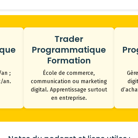
Trader
que
Programmatique
Pr
Formation
/an ;
École de commerce,
Gèr
t/an.
communication ou marketing
digi
digital. Apprentissage surtout
d’acha
en entreprise.