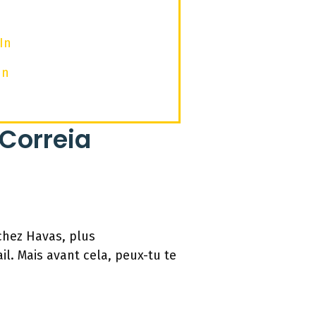
In
In
 Correia
chez Havas, plus
ail. Mais avant cela, peux-tu te