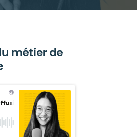
du métier de
e