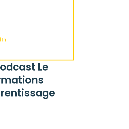
dIn
podcast Le
ormations
prentissage