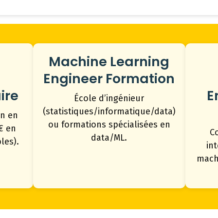
Machine Learning
Engineer Formation
ire
E
École d’ingénieur
(statistiques/informatique/data)
an en
ou formations spécialisées en
k€ en
C
data/ML.
les).
in
machi