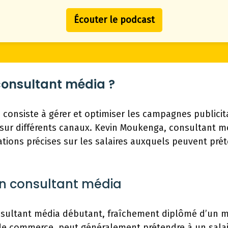
Écouter le podcast
onsultant média ?
consiste à gérer et optimiser les campagnes publicita
ur différents canaux. Kevin Moukenga, consultant m
tions précises sur les salaires auxquels peuvent pré
un consultant média
sultant média débutant, fraîchement diplômé d’un ma
 de commerce, peut généralement prétendre à un sala