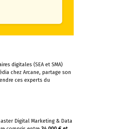
ires digitales (SEA et SMA)
édia chez Arcane, partage son
tendre ces experts du
ster Digital Marketing & Data
ire compris entre
34 000 € et